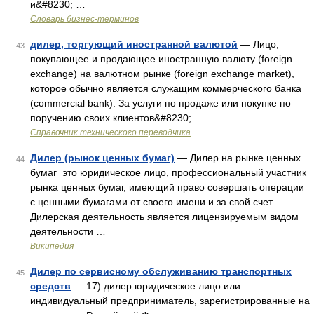
и&#8230; …
Словарь бизнес-терминов
дилер, торгующий иностранной валютой
— Лицо,
43
покупающее и продающее иностранную валюту (foreign
exchange) на валютном рынке (foreign exchange market),
которое обычно является служащим коммерческого банка
(commercial bank). За услуги по продаже или покупке по
поручению своих клиентов&#8230; …
Справочник технического переводчика
Дилер (рынок ценных бумаг)
— Дилер на рынке ценных
44
бумаг это юридическое лицо, профессиональный участник
рынка ценных бумаг, имеющий право совершать операции
с ценными бумагами от своего имени и за свой счет.
Дилерская деятельность является лицензируемым видом
деятельности …
Википедия
Дилер по сервисному обслуживанию транспортных
45
средств
— 17) дилер юридическое лицо или
индивидуальный предприниматель, зарегистрированные на